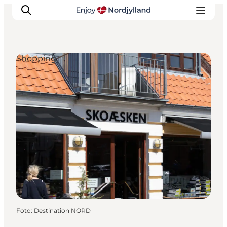
Shopping
Oplevelser og aktiviteter
Planlæg din tur
Byer og steder
Guides
Det sker
For børn
Foto
:
Destination NORD