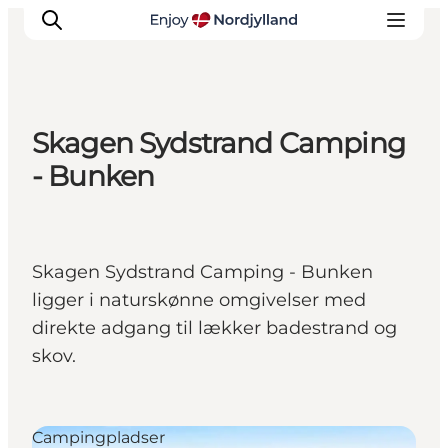
Skagen Sydstrand Camping
Oplevelser og aktiviteter
- Bunken
Planlæg din tur
Byer og steder
Guides
Skagen Sydstrand Camping - Bunken
Det sker
ligger i naturskønne omgivelser med
For børn
direkte adgang til lækker badestrand og
skov.
Campingpladser