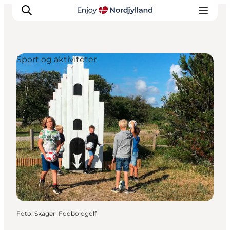
Sport og aktiviteter
Oplevelser og aktiviteter
Planlæg din tur
Byer og steder
Guides
Det sker
For børn
Foto
:
Skagen Fodboldgolf