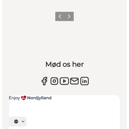
Forrige
Næste
Mød os her
Vælg sprog