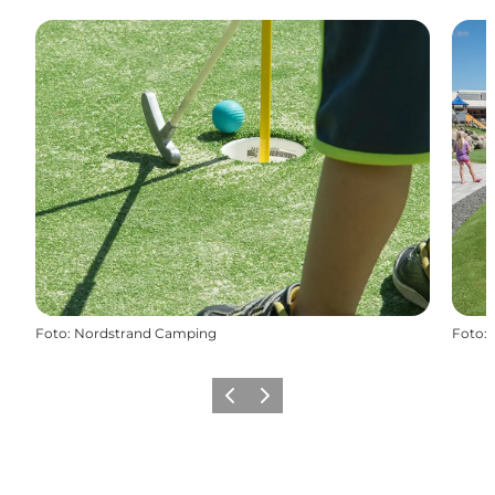
Foto
:
Nordstrand Camping
Foto
:
Forrige
Næste