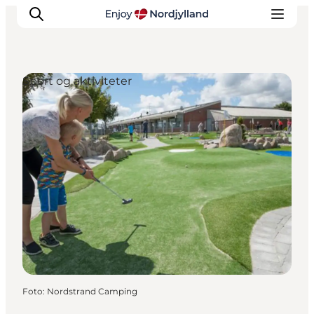
Sport og aktiviteter
Oplevelser og aktiviteter
Planlæg din tur
Byer og steder
Guides
Det sker
For børn
Foto
:
Nordstrand Camping