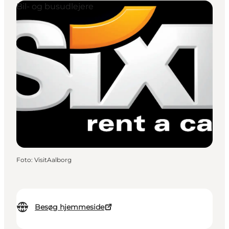
Bil- og busudlejere
Foto
:
VisitAalborg
Besøg hjemmeside