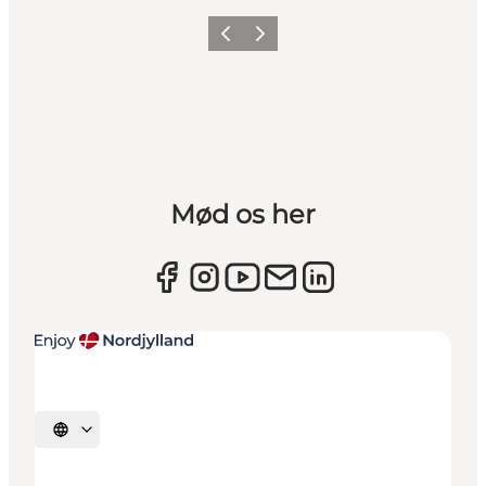
Forrige
Næste
Mød os her
Vælg sprog