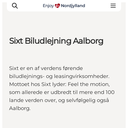
Sixt Biludlejning Aalborg
Oplevelser og aktiviteter
Planlæg din tur
Byer og steder
Sixt er en af verdens førende
Guides
biludlejnings- og leasingvirksomheder.
Det sker
Mottoet hos Sixt lyder: Feel the motion,
For børn
som allerede er udbredt til mere end 100
lande verden over, og selvfølgelig også
Aalborg.