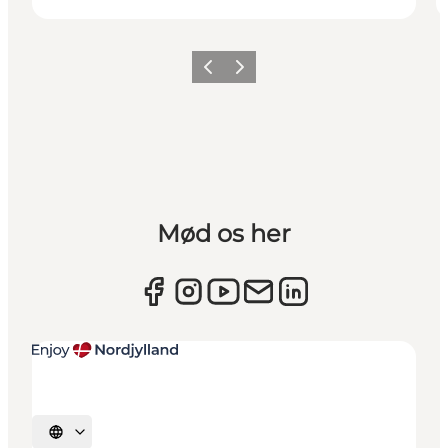
Forrige
Næste
Mød os her
Vælg sprog