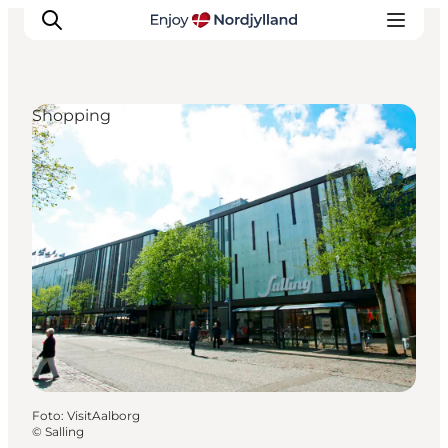
Shopping
Oplevelser og aktiviteter
Planlæg din tur
Byer og steder
Guides
Det sker
For børn
Foto
:
VisitAalborg
©
Salling