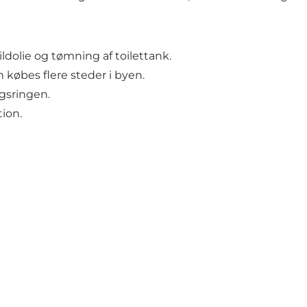
ldolie og tømning af toilettank.
købes flere steder i byen.
gsringen.
tion.