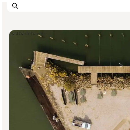
Lystbådehavne
Oplevelser og aktiviteter
Planlæg din tur
Byer og steder
Guides
Det sker
For børn