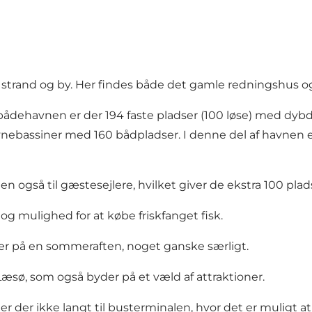
 strand og by. Her findes både det gamle redningshus 
bådehavnen er der 194 faste pladser (100 løse) med dybde
vnebassiner med 160 bådpladser. I denne del af havnen e
gså til gæstesejlere, hvilket giver de ekstra 100 plad
og mulighed for at købe friskfanget fisk.
sær på en sommeraften, noget ganske særligt.
Læsø
, som også byder på et væld af attraktioner.
 er der ikke langt til busterminalen, hvor det er muligt a