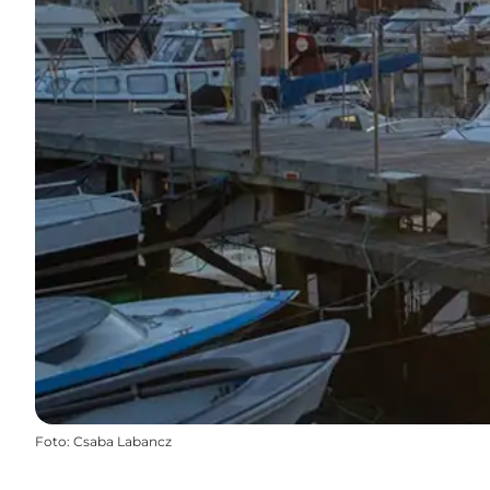
Foto
:
Csaba Labancz