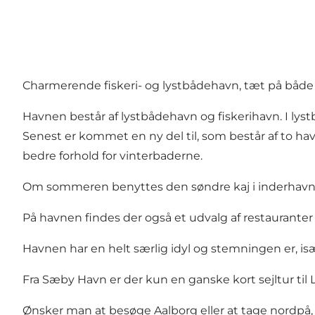
Charmerende fiskeri- og lystbådehavn, tæt på både
Havnen består af lystbådehavn og fiskerihavn. I lyst
Senest er kommet en ny del til, som består af to ha
bedre forhold for vinterbaderne.
Om sommeren benyttes den søndre kaj i inderhavnen o
På havnen findes der også et udvalg af restauranter 
Havnen har en helt særlig idyl og stemningen er, i
Fra Sæby Havn er der kun en ganske kort sejltur til
Ønsker man at besøge
Aalborg
eller at tage nordpå,