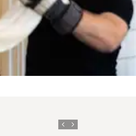
Forrige
Næste