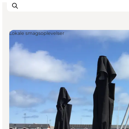
Lokale smagsoplevelser
Oplevelser og aktiviteter
Planlæg din tur
Byer og steder
Guides
Det sker
For børn