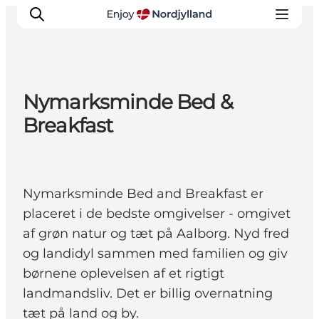
Nymarksminde Bed &
Oplevelser og aktiviteter
Breakfast
Planlæg din tur
Byer og steder
Guides
Nymarksminde Bed and Breakfast er
Det sker
placeret i de bedste omgivelser - omgivet
For børn
af grøn natur og tæt på Aalborg. Nyd fred
og landidyl sammen med familien og giv
børnene oplevelsen af et rigtigt
landmandsliv. Det er billig overnatning
tæt på land og by.