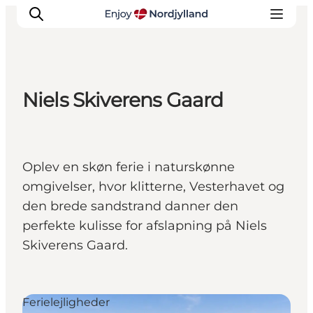
Niels Skiverens Gaard
Oplevelser og aktiviteter
Planlæg din tur
Byer og steder
Oplev en skøn ferie i naturskønne
Guides
omgivelser, hvor klitterne, Vesterhavet og
Det sker
den brede sandstrand danner den
For børn
perfekte kulisse for afslapning på Niels
Skiverens Gaard.
Ferielejligheder