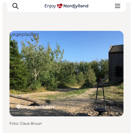
Legepladser
Oplevelser og aktiviteter
Planlæg din tur
Byer og steder
Guides
Det sker
For børn
Skagen, Nordjylland
Foto
:
Claus Bruun