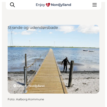
Strande og udendørsbade
Oplevelser og aktiviteter
Planlæg din tur
Byer og steder
Guides
Det sker
For børn
Aalborg, Nordjylland
Foto
:
Aalborg Kommune