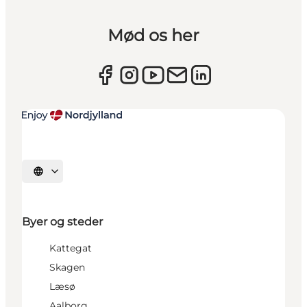
Mød os her
Vælg sprog
Byer og steder
Kattegat
Skagen
Læsø
Aalborg