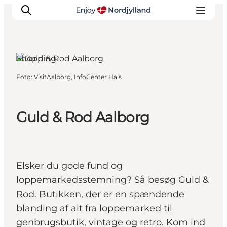
Shopping
Foto
:
VisitAalborg, InfoCenter Hals
Oplevelser og aktiviteter
Planlæg din tur
Byer og steder
Guld & Rod Aalborg
Guides
Det sker
For børn
Elsker du gode fund og
loppemarkedsstemning? Så besøg Guld &
Rod. Butikken, der er en spændende
blanding af alt fra loppemarked til
genbrugsbutik, vintage og retro. Kom ind