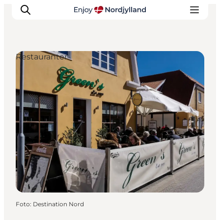
Restauranter
Oplevelser og aktiviteter
Planlæg din tur
Byer og steder
Guides
Det sker
For børn
Foto
:
Destination Nord