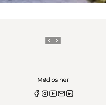
Forrige
Næste
Mød os her