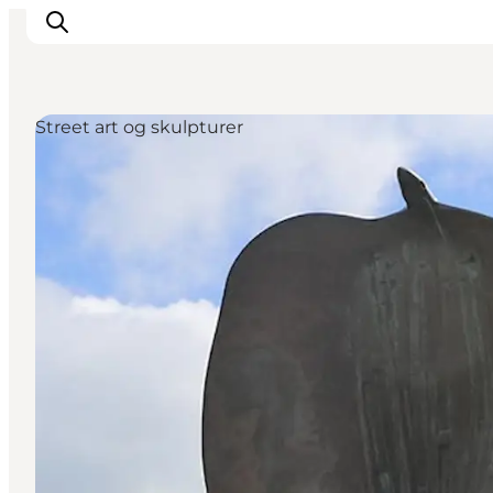
Street art og skulpturer
Oplevelser og aktiviteter
Planlæg din tur
Byer og steder
Guides
Det sker
For børn