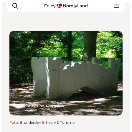
Legepladser
Oplevelser og aktiviteter
Planlæg din tur
Byer og steder
Guides
Det sker
For børn
Dronninglund, Nordjylland
Foto
:
Brønderslev Erhverv & Turisme