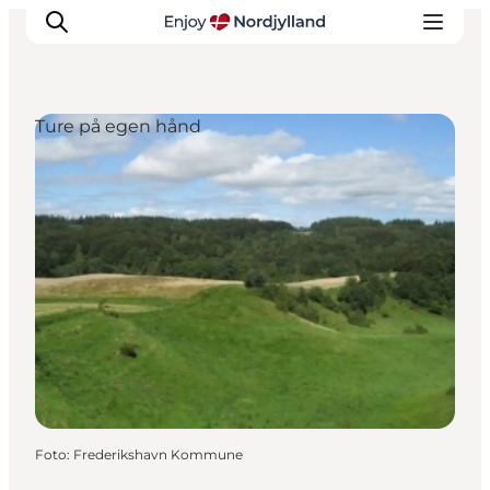
Ture på egen hånd
Oplevelser og aktiviteter
Planlæg din tur
Byer og steder
Guides
Det sker
For børn
Foto
:
Frederikshavn Kommune