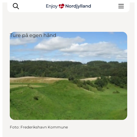
Ture på egen hånd
Oplevelser og aktiviteter
Planlæg din tur
Byer og steder
Guides
Det sker
For børn
Foto
:
Frederikshavn Kommune