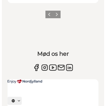
Forrige
Næste
Mød os her
Vælg sprog