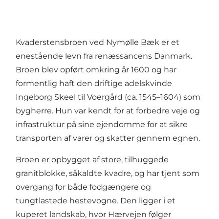
Kvaderstensbroen ved Nymølle Bæk er et
enestående levn fra renæssancens Danmark.
Broen blev opført omkring år 1600 og har
formentlig haft den driftige adelskvinde
Ingeborg Skeel til Voergård (ca. 1545–1604) som
bygherre. Hun var kendt for at forbedre veje og
infrastruktur på sine ejendomme for at sikre
transporten af varer og skatter gennem egnen.
Broen er opbygget af store, tilhuggede
granitblokke, såkaldte kvadre, og har tjent som
overgang for både fodgængere og
tungtlastede hestevogne. Den ligger i et
kuperet landskab, hvor Hærvejen følger