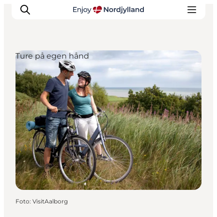
Ture på egen hånd
Oplevelser og aktiviteter
Planlæg din tur
Byer og steder
Guides
Det sker
For børn
Foto
:
VisitAalborg