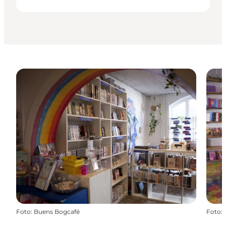
Foto
:
Buens Bogcafé
Foto
: