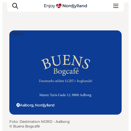
Cafeer
Oplevelser og aktiviteter
Planlæg din tur
Byer og steder
Guides
Det sker
For børn
Aalborg, Nordjylland
Foto
:
Destination NORD - Aalborg
©
Buens Bogcafé