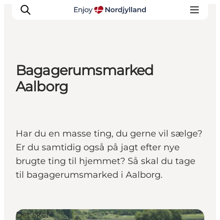
Bagagerumsmarked
Oplevelser og aktiviteter
Aalborg
Planlæg din tur
Byer og steder
Guides
Har du en masse ting, du gerne vil sælge?
Det sker
Er du samtidig også på jagt efter nye
For børn
brugte ting til hjemmet? Så skal du tage
til bagagerumsmarked i Aalborg.
Det sker