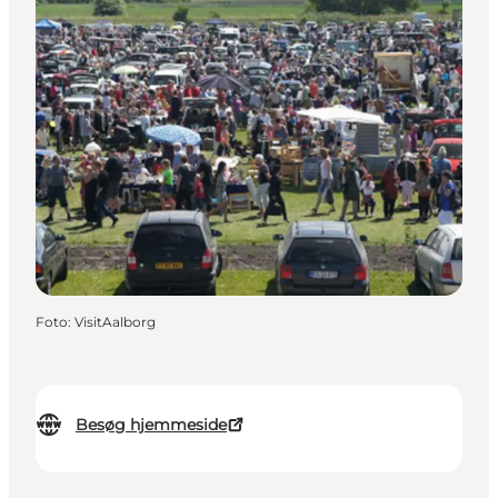
Foto
:
VisitAalborg
Besøg hjemmeside