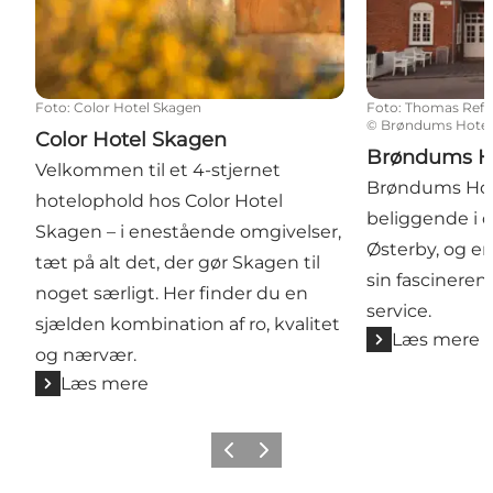
Foto
:
Color Hotel Skagen
Foto
:
Thomas Refs
©
Brøndums Hotel
Color Hotel Skagen
Brøndums H
Velkommen til et 4-stjernet
Brøndums Hote
hotelophold hos Color Hotel
beliggende i 
Skagen – i enestående omgivelser,
Østerby, og er
tæt på alt det, der gør Skagen til
sin fascineren
noget særligt. Her finder du en
service.
sjælden kombination af ro, kvalitet
Læs mere
og nærvær.
Læs mere
Forrige
Næste