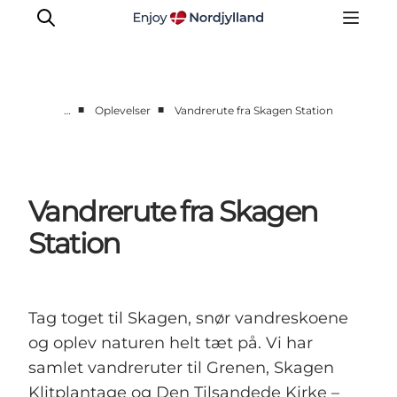
■
■
…
Oplevelser
Vandrerute fra Skagen Station
Oplevelser og aktiviteter
Planlæg din tur
Byer og steder
Vandrerute fra Skagen
Guides
Station
Det sker
For børn
Tag toget til Skagen, snør vandreskoene
og oplev naturen helt tæt på. Vi har
samlet vandreruter til Grenen, Skagen
Klitplantage og Den Tilsandede Kirke –