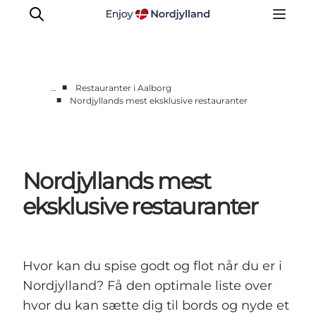
■
…
Restauranter i Aalborg
■
Nordjyllands mest eksklusive restauranter
Oplevelser og aktiviteter
Planlæg din tur
Byer og steder
Nordjyllands mest
Guides
Det sker
eksklusive restauranter
For børn
Hvor kan du spise godt og flot når du er i
Nordjylland? Få den optimale liste over
hvor du kan sætte dig til bords og nyde et