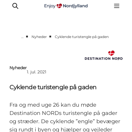
■
■
…
Nyheder
Cyklende turistengle på gaden
Nyheder
Projekter
Presse
Nyheder
1. jul. 2021
Partnerskab
Bæredygtighed
Cyklende turistengle på gaden
Om os
Fra og med uge 26 kan du møde
Destination NORDs turistengle på gader
og stræder. De cyklende ”engle” bevæger
sig rundt i byen og hjælper og vejleder