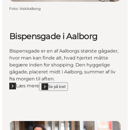
Foto
:
VisitAalborg
Bispensgade i Aalborg
Bispensgade er en af Aalborgs største gågader,
hvor man kan finde alt, hvad hjertet måtte
begære inden for shopping. Den hyggelige
gågade, placeret midt i Aalborg, summer af liv
fra morgen til aften.
Læs mere
Se på kort
Læs mere "Bispensgade i Aalborg"
show Bispensgade i Aalborg on_map