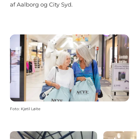
af Aalborg og City Syd.
Foto
:
Kjetil Løite
Aalborg Storcenter
Salling Aalbor