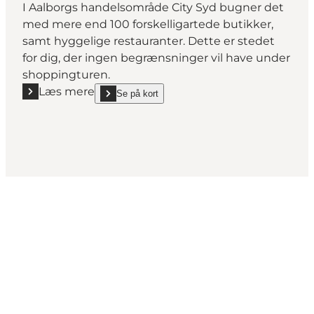
I Aalborgs handelsområde City Syd bugner det
med mere end 100 forskelligartede butikker,
samt hyggelige restauranter. Dette er stedet
for dig, der ingen begrænsninger vil have under
shoppingturen.
Læs mere
Se på kort
Læs mere "City Syd i Aalborg"
show City Syd i Aalborg on_map
Mød os her