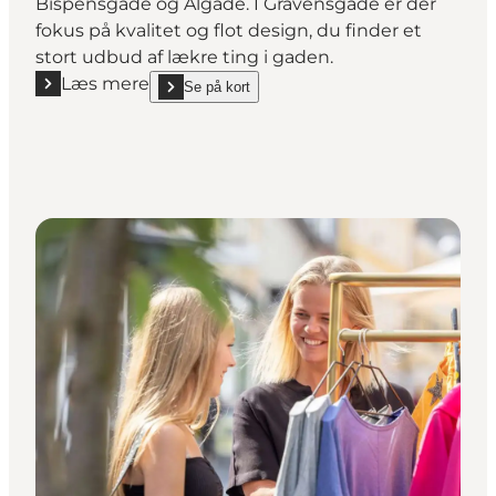
Bispensgade og Algade. I Gravensgade er der
fokus på kvalitet og flot design, du finder et
stort udbud af lækre ting i gaden.
Læs mere
Se på kort
Læs mere "Gravensgade i Aalborg"
show Gravensgade i Aalborg on_map