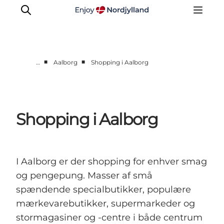
■
■
…
Aalborg
Shopping i Aalborg
Byer og steder
Læsø
Kattegat
Shopping i Aalborg
Aalborg
Skagen
I Aalborg er der shopping for enhver smag
og pengepung. Masser af små
spændende specialbutikker, populære
mærkevarebutikker, supermarkeder og
stormagasiner og -centre i både centrum