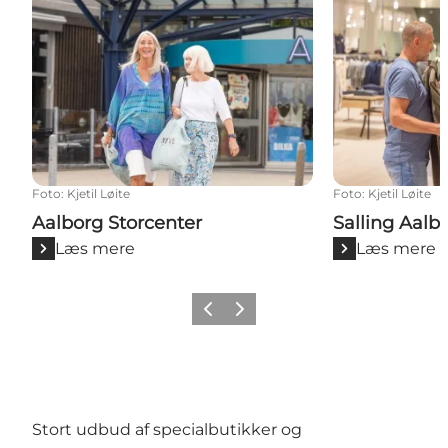
Foto
:
Kjetil Løite
Foto
:
Kjetil Løite
Aalborg Storcenter
Salling Aalb
Læs mere
Læs mere
Forrige
Næste
Stort udbud af specialbutikker og