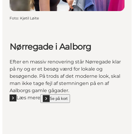
Foto
:
Kjetil Løite
Nørregade i Aalborg
Efter en massiv renovering står Nørregade klar
på ny og er et besøg værd for lokale og
besøgende. På trods af det moderne look, skal
man ikke tage fejl af stemningen på en af
Aalborgs gamle gågader.
Læs mere
Se på kort
Læs mere "Nørregade i Aalborg"
show Nørregade i Aalborg on_map