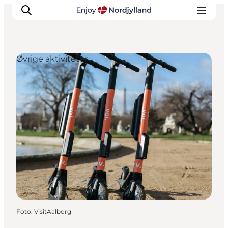
Øvrige aktiviteter
Oplevelser og aktiviteter
Planlæg din tur
Byer og steder
Guides
Det sker
For børn
Foto
:
VisitAalborg