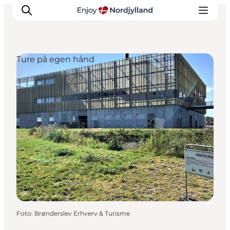
Ture på egen hånd
Oplevelser og aktiviteter
Planlæg din tur
Byer og steder
Guides
Det sker
For børn
Foto
:
Brønderslev Erhverv & Turisme