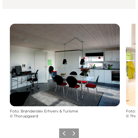
Foto
:
Brønderslev Erhverv & Turisme
Foto
:
©
Thorupgaard
©
Tho
Forrige
Næste