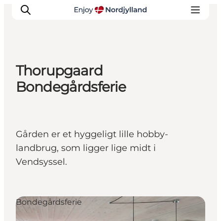
Thorupgaard
Oplevelser og aktiviteter
Bondegårdsferie
Planlæg din tur
Byer og steder
Guides
Gården er et hyggeligt lille hobby-
Det sker
landbrug, som ligger lige midt i
For børn
Vendsyssel.
Bondegårdsferie