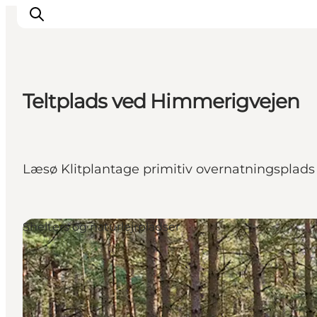
Teltplads ved Himmerigvejen
Oplevelser og aktiviteter
Planlæg din tur
Byer og steder
Læsø Klitplantage primitiv overnatningsplads ti
Guides
Det sker
For børn
Shelters og naturlejrpladser