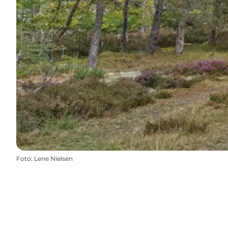
Foto
:
Lene Nielsen