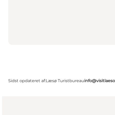
Sidst opdateret af:
Læsø Turistbureau
info@visitlaes