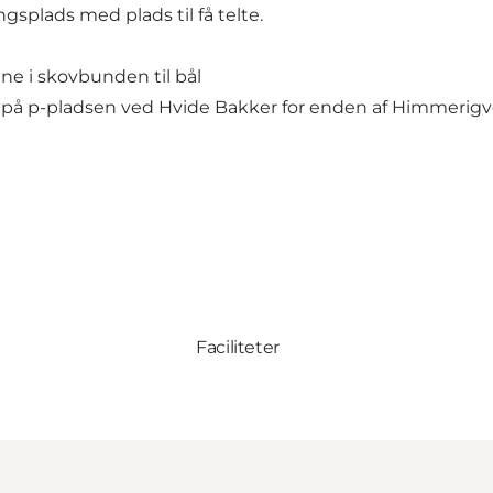
splads med plads til få telte.
e i skovbunden til bål
st på p-pladsen ved Hvide Bakker for enden af Himmeri
Faciliteter