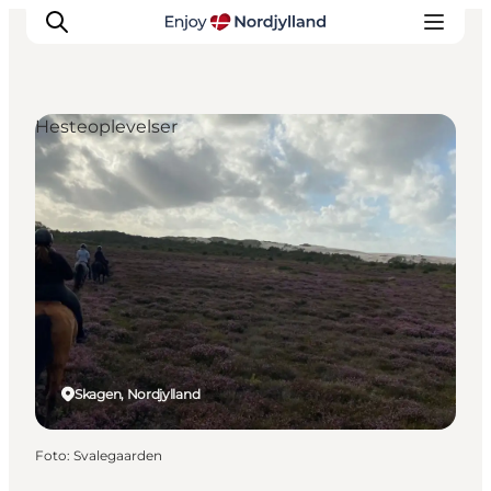
Hesteoplevelser
Oplevelser og aktiviteter
Planlæg din tur
Byer og steder
Guides
Det sker
For børn
Skagen, Nordjylland
Foto
:
Svalegaarden