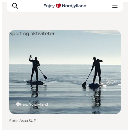
Sport og aktiviteter
Oplevelser og aktiviteter
Planlæg din tur
Byer og steder
Guides
Det sker
For børn
Hals, Nordjylland
Foto
:
Asaa SUP