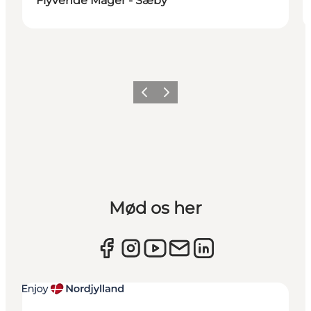
Flyvende Måger - Sæby
Forrige
Næste
Mød os her