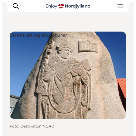
Street art og skulpturer
Oplevelser og aktiviteter
Planlæg din tur
Byer og steder
Guides
Det sker
For børn
Foto
:
Destination NORD