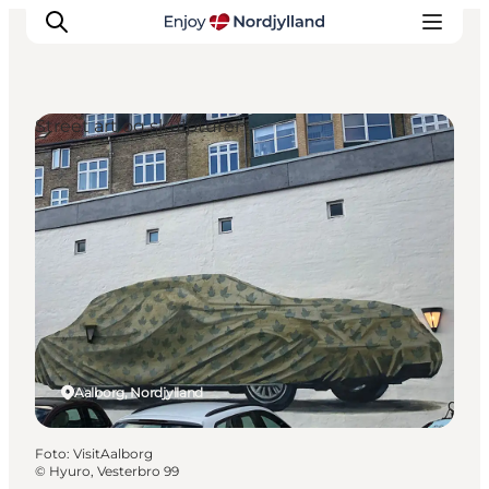
Street art og skulpturer
Oplevelser og aktiviteter
Planlæg din tur
Byer og steder
Guides
Det sker
For børn
Aalborg, Nordjylland
Foto
:
VisitAalborg
©
Hyuro, Vesterbro 99