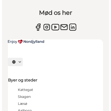
Mød os her
Vælg sprog
Byer og steder
Kattegat
Skagen
Læsø
Aalborg