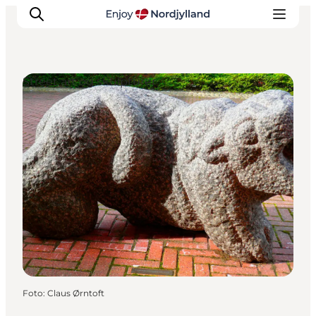
Street art og skulpturer
Oplevelser og aktiviteter
Planlæg din tur
Byer og steder
Guides
Det sker
For børn
Foto
:
Claus Ørntoft