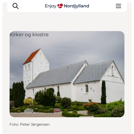
Kirker og klostre
Oplevelser og aktiviteter
Planlæg din tur
Byer og steder
Guides
Det sker
For børn
Foto
:
Peter Jørgensen