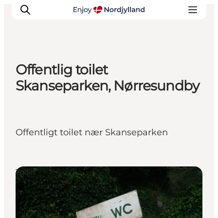
Offentlig toilet
Oplevelser og aktiviteter
Skanseparken, Nørresundby
Planlæg din tur
Byer og steder
Guides
Offentligt toilet nær Skanseparken
Det sker
For børn
Toilet