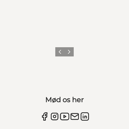
Forrige
Næste
Mød os her