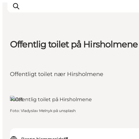
Offentlig toilet på Hirsholmene
Oplevelser og aktiviteter
Planlæg din tur
Byer og steder
Offentligt toilet nær Hirsholmene
Guides
Det sker
For børn
Toilet
Foto
:
Vladyslav Melnyk på unsplash