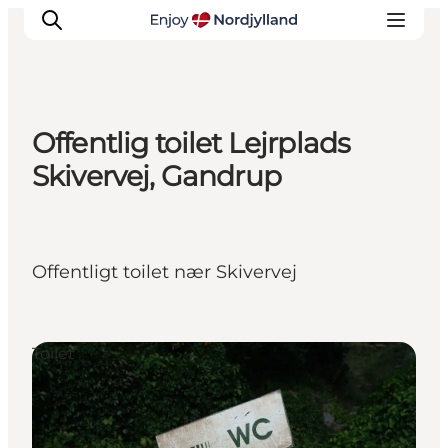
Offentlig toilet Lejrplads
Oplevelser og aktiviteter
Skivervej, Gandrup
Planlæg din tur
Byer og steder
Guides
Offentligt toilet nær Skivervej
Det sker
For børn
Toilet