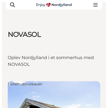
NOVASOL
Oplevelser og aktiviteter
Planlæg din tur
Byer og steder
Oplev Nordjylland i et sommerhus med
Guides
NOVASOL
Det sker
For børn
Feriehusbureauer