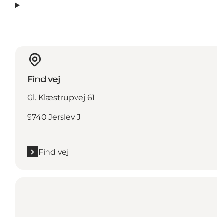
Find vej
Gl. Klæstrupvej 61
9740 Jerslev J
Find vej