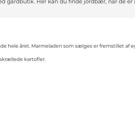
d gårdbutik. Her kan du finde jordbær, når de er
elade hele året. Marmeladen som sælges er fremstillet 
krællede kartofler.