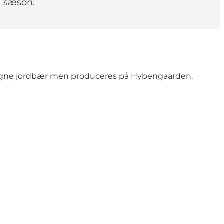
 i sæson.
af egne jordbær men produceres på Hybengaarden.