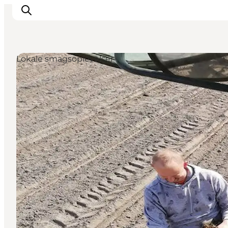
Lokale smagsoplevelser
Oplevelser og aktiviteter
Planlæg din tur
Byer og steder
Guides
Det sker
For børn