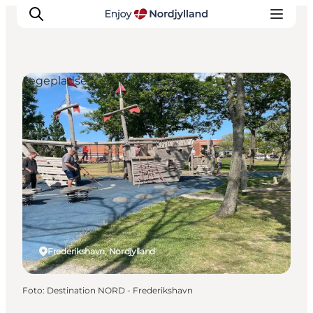
Legepladser
Oplevelser og aktiviteter
Planlæg din tur
Byer og steder
Guides
Det sker
For børn
Frederikshavn, Nordjylland
Foto
:
Destination NORD - Frederikshavn