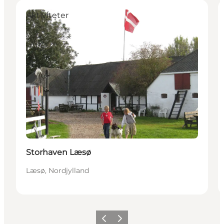
Aktiviteter
Storhaven Læsø
Læsø, Nordjylland
Forrige
Næste