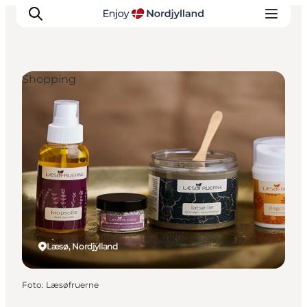
Shopping
Oplevelser og aktiviteter
Planlæg din tur
Byer og steder
Guides
Det sker
For børn
Læsø, Nordjylland
Foto
:
Læsøfruerne