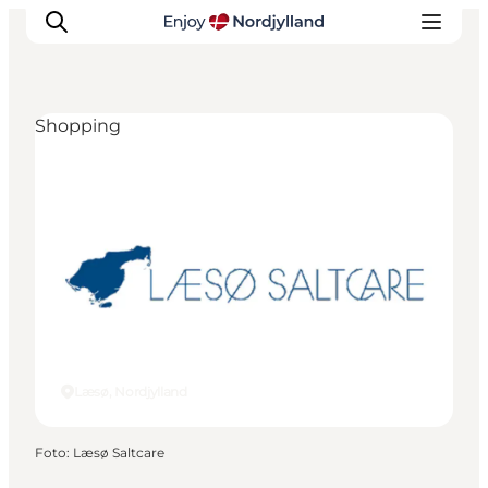
Shopping
Oplevelser og aktiviteter
Planlæg din tur
Byer og steder
Guides
Det sker
For børn
Læsø, Nordjylland
Foto
:
Læsø Saltcare