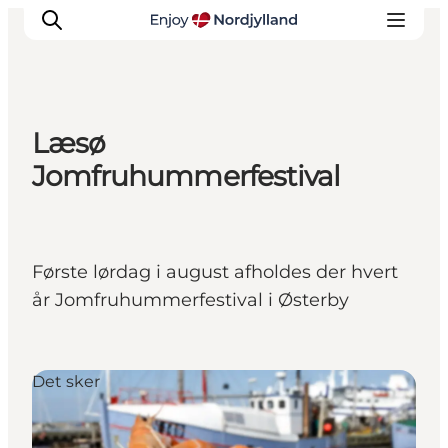
Læsø
Oplevelser og aktiviteter
Jomfruhummerfestival
Planlæg din tur
Byer og steder
Guides
Første lørdag i august afholdes der hvert
Det sker
år Jomfruhummerfestival i Østerby
For børn
Det sker