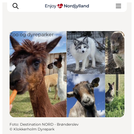
Zoo og dyreparker
Oplevelser og aktiviteter
Planlæg din tur
Byer og steder
Guides
Det sker
For børn
Foto
:
Destination NORD - Brønderslev
©
Klokkerholm Dyrepark