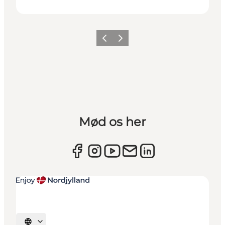
Forrige
Næste
Mød os her
Vælg sprog