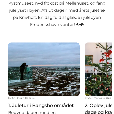
Kystmuseet, nyd frokost på Møllehuset, og fang
julelyset i byen. Afslut dagen med årets juletræ
på Knivholt. En dag fuld af glæde i julebyen
Frederikshavn venter! 🌟🎁
1. Juletur i Bangsbo området
2. Oplev jule
Foto
:
Camilla Riis
Foto
:
Camilla Riis
1. Juletur i Bangsbo området
2. Oplev jul
dage og krav
Begynd dagen med en