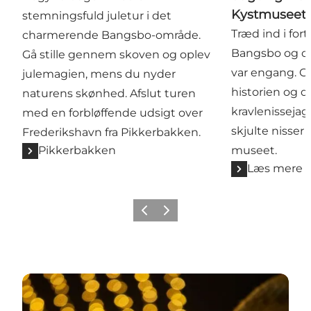
Kystmuseet
stemningsfuld juletur i det
Træd ind i fo
charmerende Bangsbo-område.
Bangsbo og op
Gå stille gennem skoven og oplev
var engang. G
julemagien, mens du nyder
historien og de
naturens skønhed. Afslut turen
kravlenissejagt
med en forbløffende udsigt over
skjulte nisser
Frederikshavn fra Pikkerbakken.
Pikkerbakken
museet.
Læs mere
Forrige
Næste
Find mere jul i Frederikshavn