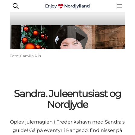
Afspil video
Oplevelser og aktiviteter
Foto
:
Camilla Riis
Planlæg din tur
Byer og steder
Guides
Det sker
Sandra. Juleentusiast og
For børn
Nordjyde
Oplev julemagien i Frederikshavn med Sandra's
guide! Gå på eventyr i Bangsbo, find nisser på