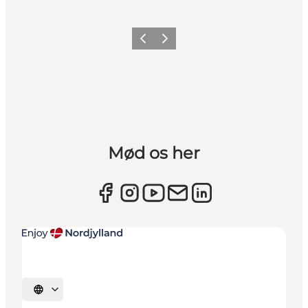
Forrige
Næste
Mød os her
Vælg sprog