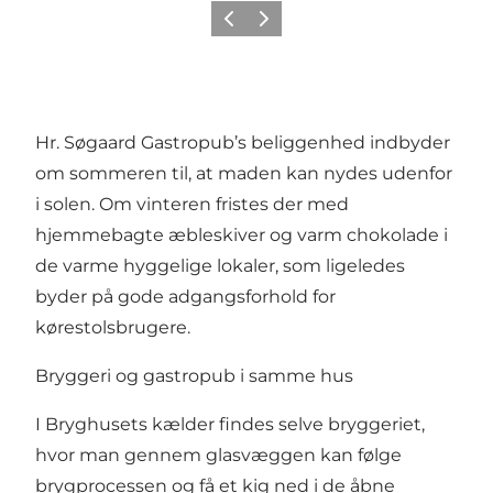
Forrige
Næste
Hr. Søgaard Gastropub’s beliggenhed indbyder
om sommeren til, at maden kan nydes udenfor
i solen. Om vinteren fristes der med
hjemmebagte æbleskiver og varm chokolade i
de varme hyggelige lokaler, som ligeledes
byder på gode adgangsforhold for
kørestolsbrugere.
Bryggeri og gastropub i samme hus
I Bryghusets kælder findes selve bryggeriet,
hvor man gennem glasvæggen kan følge
brygprocessen og få et kig ned i de åbne