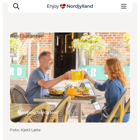
Restauranter
Oplevelser og aktiviteter
Planlæg din tur
Byer og steder
Guides
Det sker
For børn
Aalborg, Nordjylland
Foto
:
Kjetil Løite