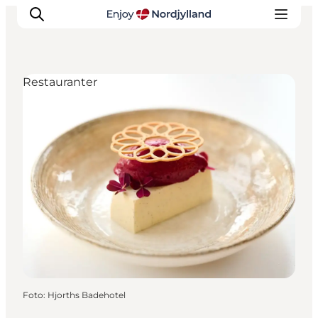
Restauranter
Oplevelser og aktiviteter
Planlæg din tur
Byer og steder
Guides
Det sker
For børn
Foto
:
Hjorths Badehotel