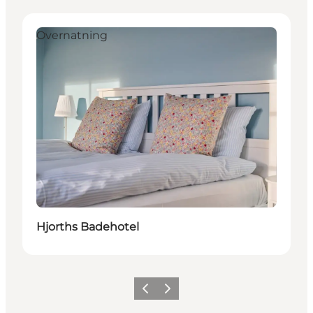
Overnatning
Hjorths Badehotel
Forrige
Næste