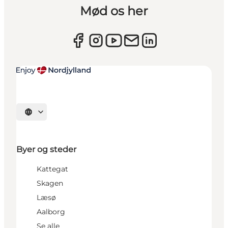
Mød os her
Vælg sprog
Byer og steder
Kattegat
Skagen
Læsø
Aalborg
Se alle