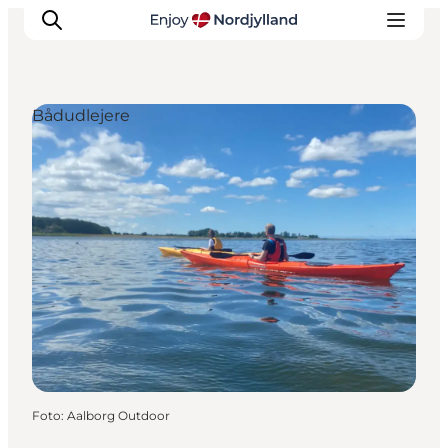
Bådudlejere
Oplevelser og aktiviteter
Planlæg din tur
Byer og steder
Guides
Det sker
For børn
Foto
:
Aalborg Outdoor