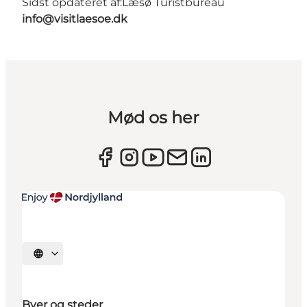
Sidst opdateret af:
Læsø Turistbureau
info@visitlaesoe.dk
Mød os her
Vælg sprog
Byer og steder