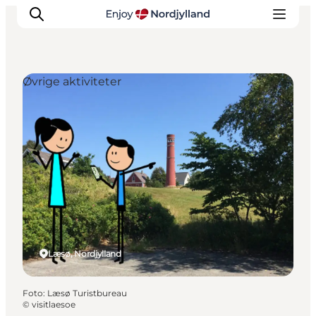
Øvrige aktiviteter
Oplevelser og aktiviteter
Planlæg din tur
Byer og steder
Guides
Det sker
For børn
Læsø, Nordjylland
Foto
:
Læsø Turistbureau
©
visitlaesoe